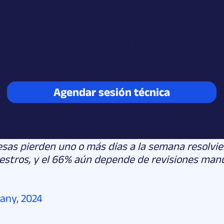
ía de sistemas.
agilidad si Finanzas, Ventas y Operaciones no h
ernamos una única fuente de la verdad para tus
nfraestructura actual.
Agendar sesión técnica
esas pierden uno o más días a la semana resolv
estros, y el 66% aún depende de revisiones man
any, 2024