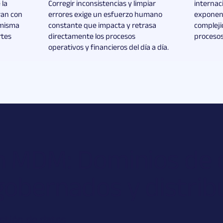
 la
Corregir inconsistencias y limpiar
internac
ran con
errores exige un esfuerzo humano
exponenc
a misma
constante que impacta y retrasa
complejid
rtes
directamente los procesos
procesos
operativos y financieros del día a día.
ón MDM: Dominios de
gobernados y distrib
stión de datos