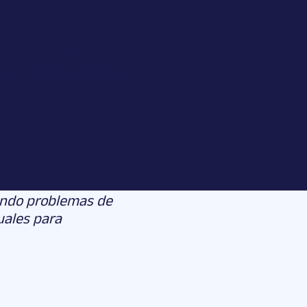
ablan el mismo idioma.
 clientes, productos y
iendo problemas de
uales para