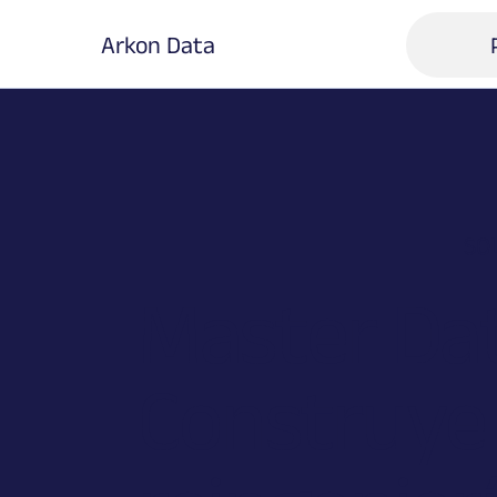
Arkon Data
SO
Master Da
Construye 