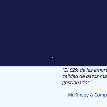
reingenier
Tu empresa no puede operar con 
Capturamos, estructuramos y gob
proveedores sin reemplazar tu i
"El 82% de las empr
calidad de datos ma
gestionarlos."
— McKinsey & Comp