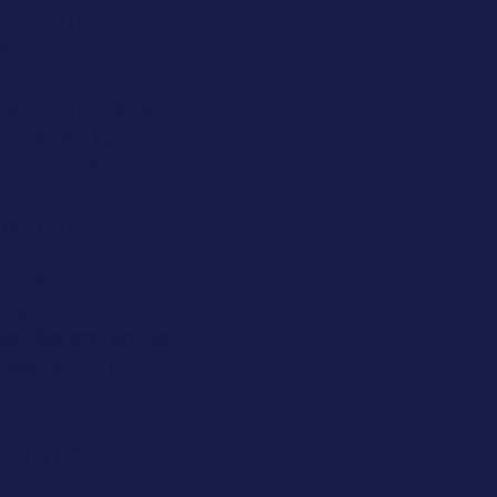
izar a tu
erminables.
a de inteligencia
stribuye tus
os sistemas
jerarquías, las
ocio críticas.
extrae
apacidad de
den Record en tus
usion).
Esto
termediarios
itando dominios
iería en tu