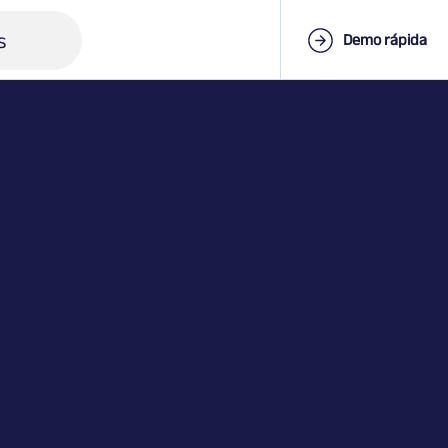
s
Demo rápida
ENT
t:
rd sin